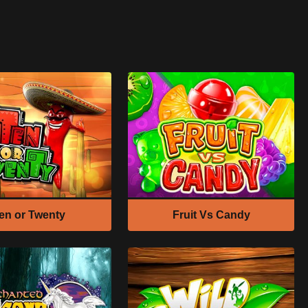
en or Twenty
Fruit Vs Candy