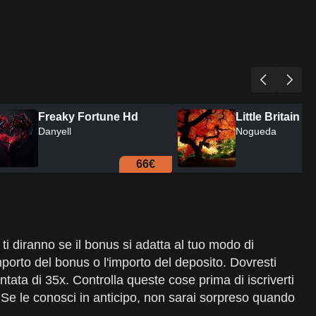
Freaky Fortune Hd
Little Britain
Danyell
Nogueda
66€
i ti diranno se il bonus si adatta al tuo modo di
mporto del bonus o l'importo del deposito. Dovresti
ata di 35x. Controlla queste cose prima di iscriverti
 Se le conosci in anticipo, non sarai sorpreso quando