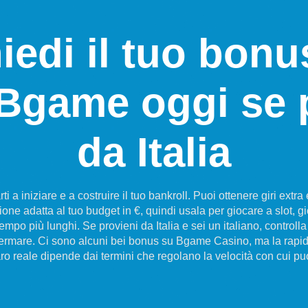
iedi il tuo bonu
Bgame oggi se 
da Italia
i a iniziare e a costruire il tuo bankroll. Puoi ottenere giri extra
e adatta al tuo budget in €, quindi usala per giocare a slot, gi
tempo più lunghi. Se provieni da Italia e sei un italiano, control
rmare. Ci sono alcuni bei bonus su Bgame Casino, ma la rapidit
o reale dipende dai termini che regolano la velocità con cui puoi