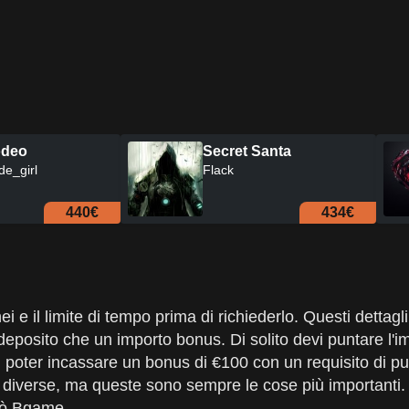
odeo
Secret Santa
e_girl
Flack
440€
434€
nei e il limite di tempo prima di richiederlo. Questi dettagl
deposito che un importo bonus. Di solito devi puntare l'i
oter incassare un bonus di €100 con un requisito di punt
 diverse, ma queste sono sempre le cose più importanti.
inò Bgame.