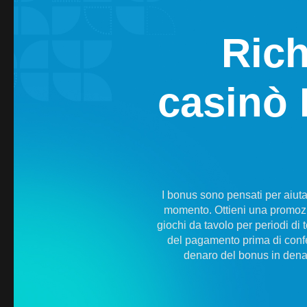
Rich
casinò 
I bonus sono pensati per aiutart
momento. Ottieni una promozion
giochi da tavolo per periodi di 
del pagamento prima di confe
denaro del bonus in denar